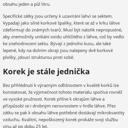
obsahu jeden a půl litru.
Specifické zátky jsou určeny k uzavírání lahví se sektem.
Vypadají jako silné korkové špalíky, které se až v krku láhve
zdeformují do známých tvarů. Musí být natolik nepropustné,
aby znemožnily unikání oxidu uhličitého z láhve, což by vedlo
ke znehodnocení sektu. Bývají z jednoho kusu, ale také
lepené, kdy na dolním okraji jsou nalepeny dvě korkové
plošky, jdoucí strukturou proti sobě.
Korek je stále jednička
Bez přihlédnutí k výrazným odlišnostem v kvalitě korků lze
konstatovat, že výjimečnost tohoto materiálu spočívá rovněž
ve vysoké pružnosti. Korek přilne k okrajům láhve a
přizpůsobí se i drobným nerovnostem v hrdle láhve. Přes
zátku se pak k obsahu láhve potřebné dostávají mikrokvantity
vzduchu. Kvalitní, nepoškozený korek prokáže svoji službu
vínu až po dobu 25 let.