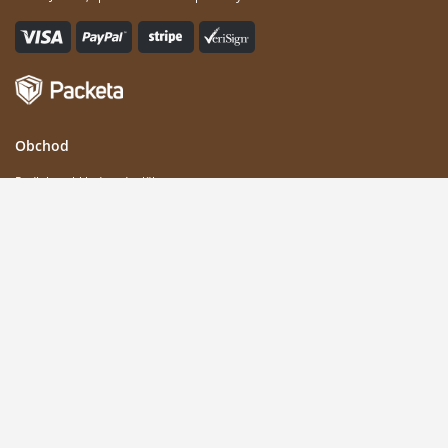
Obchod
Podlahy, obklady a doplňky
Zátky a uzávěry
Domácnost a kancelář
Stavebnictví a jiná odvětví
Role
Vína a káva
Sport
O Nás
Kontakt