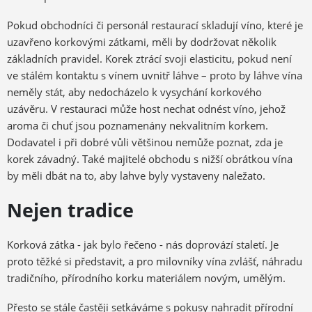
Pokud obchodníci či personál restaurací skladují víno, které je
uzavřeno korkovými zátkami, měli by dodržovat několik
základních pravidel. Korek ztrácí svoji elasticitu, pokud není
ve stálém kontaktu s vínem uvnitř láhve – proto by láhve vína
neměly stát, aby nedocházelo k vysychání korkového
uzávěru. V restauraci může host nechat odnést víno, jehož
aroma či chuť jsou poznamenány nekvalitním korkem.
Dodavatel i při dobré vůli většinou nemůže poznat, zda je
korek závadný. Také majitelé obchodu s nižší obrátkou vína
by měli dbát na to, aby lahve byly vystaveny naležato.
Nejen tradice
Korková zátka - jak bylo řečeno - nás doprovází staletí. Je
proto těžké si představit, a pro milovníky vína zvlášť, náhradu
tradičního, přírodního korku materiálem novým, umělým.
Přesto se stále častěji setkáváme s pokusy nahradit přírodní