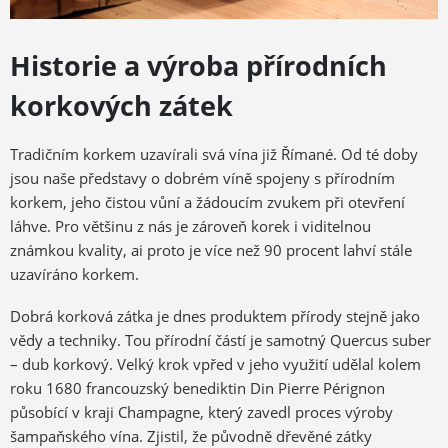
Historie a výroba přírodních
korkových zátek
Tradičním korkem uzavírali svá vína již Římané. Od té doby
jsou naše představy o dobrém víně spojeny s přírodním
korkem, jeho čistou vůní a žádoucím zvukem při otevření
láhve. Pro většinu z nás je zároveň korek i viditelnou
známkou kvality, ai proto je více než 90 procent lahví stále
uzavíráno korkem.
Dobrá korková zátka je dnes produktem přírody stejně jako
vědy a techniky. Tou přírodní částí je samotný Quercus suber
– dub korkový. Velký krok vpřed v jeho využití udělal kolem
roku 1680 francouzský benediktin Din Pierre Pérignon
působící v kraji Champagne, který zavedl proces výroby
šampaňského vína. Zjistil, že původně dřevěné zátky