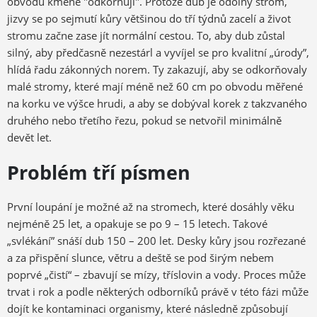
obvodu kmene "odkorňují". Protože dub je odolný strom,
jizvy se po sejmutí kůry většinou do tří týdnů zacelí a život
stromu začne zase jít normální cestou. To, aby dub zůstal
silný, aby předčasně nezestárl a vyvíjel se pro kvalitní „úrody”,
hlídá řadu zákonných norem. Ty zakazují, aby se odkorňovaly
malé stromy, které mají méně než 60 cm po obvodu měřené
na korku ve výšce hrudi, a aby se dobýval korek z takzvaného
druhého nebo třetího řezu, pokud se netvořil minimálně
devět let.
Problém tří písmen
První loupání je možné až na stromech, které dosáhly věku
nejméně 25 let, a opakuje se po 9 – 15 letech. Takové
„svlékání” snáší dub 150 – 200 let. Desky kůry jsou rozřezané
a za přispění slunce, větru a deště se pod širým nebem
poprvé „čistí“ – zbavují se mízy, tříslovin a vody. Proces může
trvat i rok a podle některých odborníků právě v této fázi může
dojít ke kontaminaci organismy, které následně způsobují