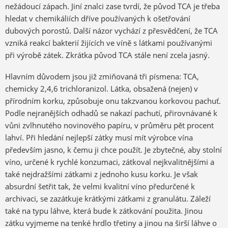
nežádoucí zápach. Jiní znalci zase tvrdí, že původ TCA je třeba
hledat v chemikáliích dříve používaných k ošetřování
dubových porostů. Další názor vychází z přesvědčení, že TCA
vzniká reakcí bakterií žijících ve víně s látkami používanými
při výrobě zátek. Zkrátka původ TCA stále není zcela jasný.
Hlavním důvodem jsou již zmiňovaná tři písmena: TCA,
chemicky 2,4,6 trichloranizol. Látka, obsažená (nejen) v
přírodním korku, způsobuje onu takzvanou korkovou pachuť.
Podle nejranějších odhadů se nakazí pachutí, přirovnávané k
vůni zvlhnutého novinového papíru, v průměru pět procent
lahví. Při hledání nejlepší zátky musí mít výrobce vína
především jasno, k čemu ji chce použít. Je zbytečné, aby stolní
víno, určené k rychlé konzumaci, zátkoval nejkvalitnějšími a
také nejdražšími zátkami z jednoho kusu korku. Je však
absurdní šetřit tak, že velmi kvalitní víno předurčené k
archivaci, se zazátkuje krátkými zátkami z granulátu. Záleží
také na typu láhve, která bude k zátkování použita. Jinou
zátku vyjmeme na tenké hrdlo třetiny a jinou na širší láhve o