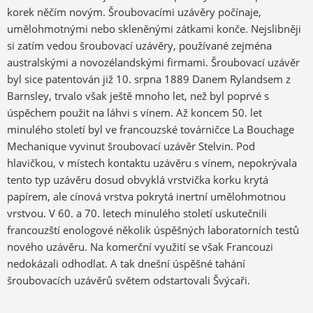
korek něčím novým. Šroubovacími uzávěry počínaje,
umělohmotnými nebo skleněnými zátkami konče. Nejslibněji
si zatím vedou šroubovací uzávěry, používané zejména
australskými a novozélandskými firmami. Šroubovací uzávěr
byl sice patentován již 10. srpna 1889 Danem Rylandsem z
Barnsley, trvalo však ještě mnoho let, než byl poprvé s
úspěchem použit na láhvi s vínem. Až koncem 50. let
minulého století byl ve francouzské továrničce La Bouchage
Mechanique vyvinut šroubovací uzávěr Stelvin. Pod
hlavičkou, v místech kontaktu uzávěru s vínem, nepokrývala
tento typ uzávěru dosud obvyklá vrstvička korku krytá
papírem, ale cínová vrstva pokrytá inertní umělohmotnou
vrstvou. V 60. a 70. letech minulého století uskutečnili
francouzští enologové několik úspěšných laboratorních testů
nového uzávěru. Na komerční využití se však Francouzi
nedokázali odhodlat. A tak dnešní úspěšné tahání
šroubovacích uzávěrů světem odstartovali Švýcaři.