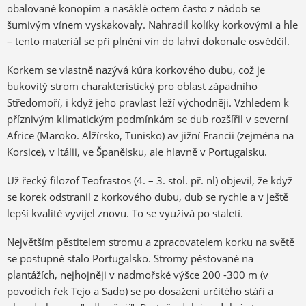
obalované konopím a nasáklé octem často z nádob se
šumivým vínem vyskakovaly. Nahradil kolíky korkovými a hle
– tento materiál se při plnění vín do lahví dokonale osvědčil.
Korkem se vlastně nazývá kůra korkového dubu, což je
bukovitý strom charakteristický pro oblast západního
Středomoří, i když jeho pravlast leží východněji. Vzhledem k
příznivým klimatickým podmínkám se dub rozšířil v severní
Africe (Maroko. Alžírsko, Tunisko) av jižní Francii (zejména na
Korsice), v Itálii, ve Španělsku, ale hlavně v Portugalsku.
Už řecký filozof Teofrastos (4. – 3. stol. př. nl) objevil, že když
se korek odstranil z korkového dubu, dub se rychle a v ještě
lepší kvalitě vyvíjel znovu. To se využívá po staletí.
Největším pěstitelem stromu a zpracovatelem korku na světě
se postupně stalo Portugalsko. Stromy pěstované na
plantážích, nejhojněji v nadmořské výšce 200 -300 m (v
povodích řek Tejo a Sado) se po dosažení určitého stáří a