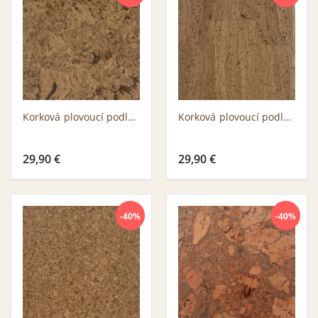
Korková plovoucí podlaha Jelinek CZ 3314 WNN B-selection
Korková plovoucí podlaha Jelinek CZ 3150 WNN B-selection
29,90
€
29,90
€
-40%
-40%