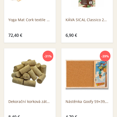
Yoga Mat Cork textile + EPDM
KÁVA SICAL Classico 220g
72,40
€
6,90
€
-31%
-39%
Dekorační korková zátka NATUR COLMAT, 43,5x23mm, bal. 50 ks
Nástěnka Goofy 59×39,5 cm