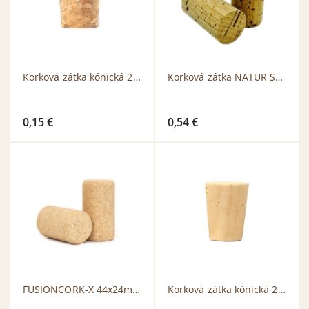
Korková zátka kónická 27×22/19mm AGLO
Korková zátka NATUR SP TCA free 45x24mm SUPER LB Neutrum LV20
0,15
€
0,54
€
FUSIONCORK-X 44x24mm TCA free
Korková zátka kónická 27×21/18mm NATUR