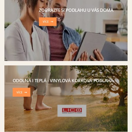
ZOBRAZTE SI PODLAHU U VÁS DOMA
VÍCE
ODOLNÁ I TEPLÁ - VINYLOVÁ KORKOVÁ PODLAHA
VÍCE