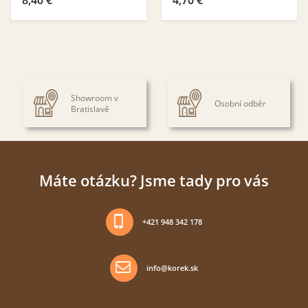
8,40
€
4,70
€
Showroom v
Osobní odběr
Bratislavě
Máte otázku? Jsme tady pro vás
+421 948 342 178
info@korek.sk