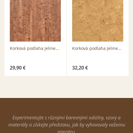
Korková podlaha Jelinek CC 3378 VML B-Selection
Korková podlaha Jelinek Champagner Natur
29,90
€
32,20
€
Experimentujte s různými barevnými odstíny, vzory a
materiály a získejte představu, jak by vyhovovaly vašemu
interiéru.