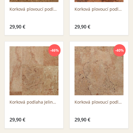
Korková plovoucí podlaha Jelinek CZ 3299 WNN B-selection
Korková plovoucí podlaha Jelinek CZ 3333 VML B-selection
29,90
€
29,90
€
-46%
-40%
Korková podlaha Jelinek CX 3188 ONN B-selection, Oiled
Korková plovoucí podlaha Jelinek CC 3104 ONN B-selection, Oil
29,90
€
29,90
€