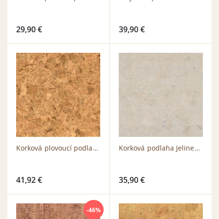
29,90
€
39,90
€
Korková plovoucí podlaha Jelinek COUNTRY Corkline
Korková podlaha Jelinek Champagner White Natur
41,92
€
35,90
€
-46%