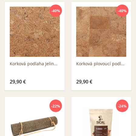
-40%
-40%
Korková podlaha Jelinek GE 3319 VNN B-selection
Korková plovoucí podlaha Jelinek CZ 3189 WNN B-Selection
29,90
€
29,90
€
-22%
-24%