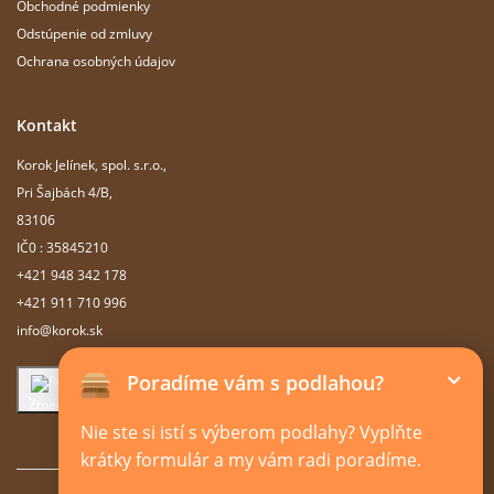
Obchodné podmienky
Odstúpenie od zmluvy
Ochrana osobných údajov
Kontakt
Korok Jelínek, spol. s.r.o.,
Pri Šajbách 4/B,
83106
IČ0 : 35845210
+421 948 342 178
+421 911 710 996
info@korok.sk
Poradíme vám s podlahou?
Zmeniť nastavenie cookie
Nie ste si istí s výberom podlahy? Vyplňte
krátky formulár a my vám radi poradíme.