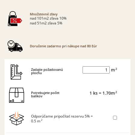
Množstevné zľavy
nad 101m2 zľava 10%
nad 51m2 zľava 5%
Doručenie zadarmo pri nákupe nad 80 Eúr
2
Zadajte požadovanú
m
plochu
2
Potrebujete počet
1
ks
= 1.70
m
balíkov
Odporúčame pripočítať rezervu 5% =
2
0.5
m