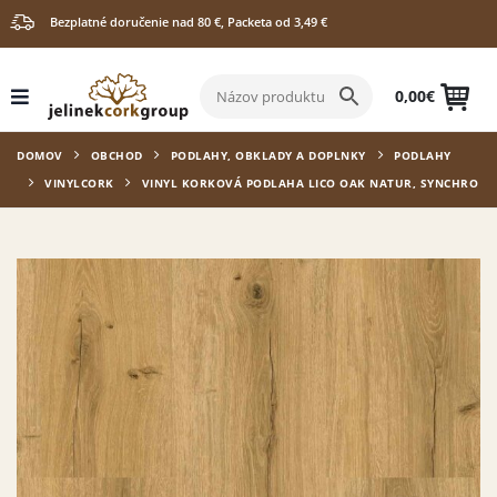
Bezplatné doručenie nad 80 €, Packeta od 3,49 €
0,00
€
DOMOV
OBCHOD
PODLAHY, OBKLADY A DOPLNKY
PODLAHY
VINYLCORK
VINYL KORKOVÁ PODLAHA LICO OAK NATUR, SYNCHRO