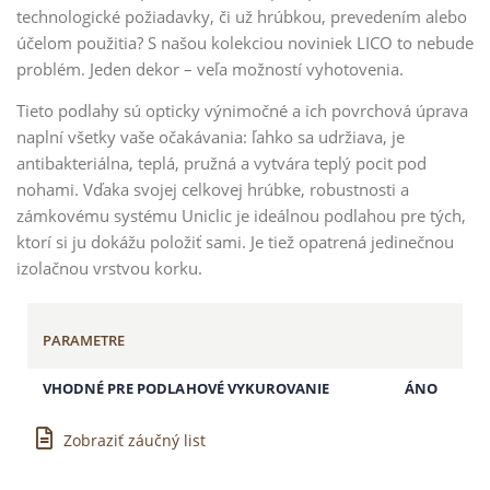
technologické požiadavky, či už hrúbkou, prevedením alebo
účelom použitia? S našou kolekciou noviniek LICO to nebude
problém. Jeden dekor – veľa možností vyhotovenia.
Tieto podlahy sú opticky výnimočné a ich povrchová úprava
naplní všetky vaše očakávania: ľahko sa udržiava, je
antibakteriálna, teplá, pružná a vytvára teplý pocit pod
nohami. Vďaka svojej celkovej hrúbke, robustnosti a
zámkovému systému Uniclic je ideálnou podlahou pre tých,
ktorí si ju dokážu položiť sami. Je tiež opatrená jedinečnou
izolačnou vrstvou korku.
PARAMETRE
VHODNÉ PRE PODLAHOVÉ VYKUROVANIE
ÁNO
Zobraziť záučný list