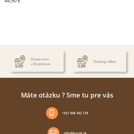
44,90
€
Showroom
Osobný odber
v Bratislave
Máte otázku ? Sme tu pre vás
+421 948 342 178
info@korok.sk