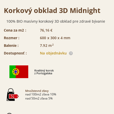
Korkový obklad 3D Midnight
100% BIO masívny korokový 3D obklad pre zdravé bývanie
Cena za m2 :
76,16
€
Rozmer :
600 x 300 x 4 mm
2
Balenie :
7.92
m
Dostupnosť :
Na objednávku
Kvalitný korok
z Portugalska
Množstevné zľavy
nad 100m2 zľava 10%
nad 50m2 zľava 5%