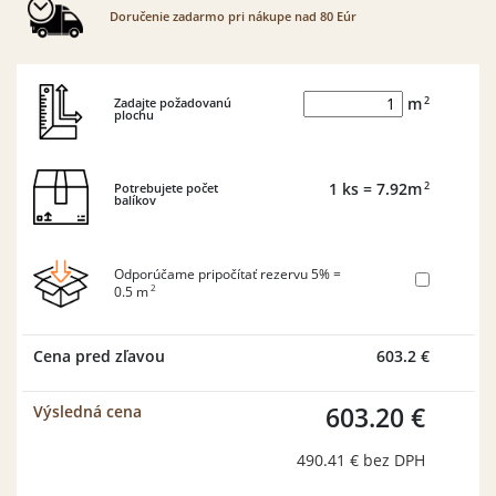
Doručenie zadarmo pri nákupe nad 80 Eúr
2
Zadajte požadovanú
m
plochu
2
Potrebujete počet
1
ks
= 7.92
m
balíkov
Odporúčame pripočítať rezervu 5% =
2
0.5
m
Cena pred zľavou
603.2 €
603.20 €
Výsledná cena
490.41 €
bez DPH