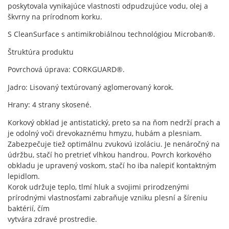
poskytovala vynikajúce vlastnosti odpudzujúce vodu, olej a
škvrny na prírodnom korku.
S CleanSurface s antimikrobiálnou technológiou Microban®.
Štruktúra produktu
Povrchová úprava: CORKGUARD®.
Jadro: Lisovaný textúrovaný aglomerovaný korok.
Hrany: 4 strany skosené.
Korkový obklad je antistatický, preto sa na ňom nedrží prach a
je odolný voči drevokaznému hmyzu, hubám a plesniam.
Zabezpečuje tiež optimálnu zvukovú izoláciu. Je nenáročný na
údržbu, stačí ho pretrieť vlhkou handrou. Povrch korkového
obkladu je upravený voskom, stačí ho iba nalepiť kontaktným
lepidlom.
Korok udržuje teplo, tlmí hluk a svojimi prirodzenými
prírodnými vlastnosťami zabraňuje vzniku plesní a šíreniu
baktérií, čím
vytvára zdravé prostredie.