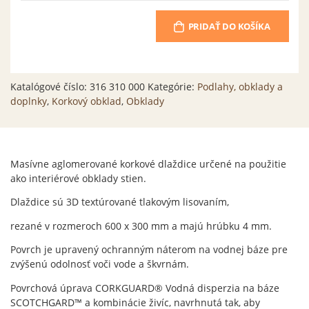
PRIDAŤ DO KOŠÍKA
Katalógové číslo:
316 310 000
Kategórie:
Podlahy, obklady a
doplnky
,
Korkový obklad
,
Obklady
Masívne aglomerované korkové dlaždice určené na použitie
ako interiérové ​​obklady stien.
Dlaždice sú 3D textúrované tlakovým lisovaním,
rezané v rozmeroch 600 x 300 mm a majú hrúbku 4 mm.
Povrch je upravený ochranným náterom na vodnej báze pre
zvýšenú odolnosť voči vode a škvrnám.
Povrchová úprava CORKGUARD® Vodná disperzia na báze
SCOTCHGARD™ a kombinácie živíc, navrhnutá tak, aby