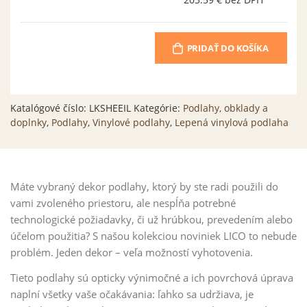
203.59 €
bez DPH
PRIDAŤ DO KOŠÍKA
Katalógové číslo:
LKSHEEIL
Kategórie:
Podlahy, obklady a
doplnky
,
Podlahy
,
Vinylové podlahy
,
Lepená vinylová podlaha
Máte vybraný dekor podlahy, ktorý by ste radi použili do
vami zvoleného priestoru, ale nespĺňa potrebné
technologické požiadavky, či už hrúbkou, prevedením alebo
účelom použitia? S našou kolekciou noviniek LICO to nebude
problém. Jeden dekor – veľa možností vyhotovenia.
Tieto podlahy sú opticky výnimočné a ich povrchová úprava
naplní všetky vaše očakávania: ľahko sa udržiava, je