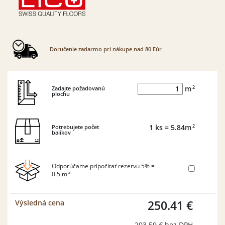
Doručenie zadarmo pri nákupe nad 80 Eúr
2
Zadajte požadovanú
m
plochu
2
Potrebujete počet
1
ks
= 5.84
m
balíkov
Odporúčame pripočítať rezervu 5% =
2
0.5
m
250.41 €
Výsledná cena