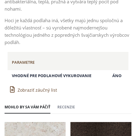
antibakteriálna, teplá, pružná a vytvára teplý pocit pod
nohami.
Hoci je každá podlaha iná, všetky majú jednu spoločnú a
dôležitú vlastnosť – sú vyrobené najmodernejšou
technológiou jedného z popredných švajčiarskych výrobcov
podláh.
PARAMETRE
VHODNÉ PRE PODLAHOVÉ VYKUROVANIE
ÁNO
Zobraziť záučný list
MOHLO BY SA VÁM PÁČIŤ
RECENZIE