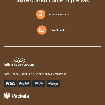
Máte otázku ? Sme tu pre vás
+421 948 342 178
info@korok.sk
Korok Jelínek, spol. s r.o. Všetky práva vyhradené