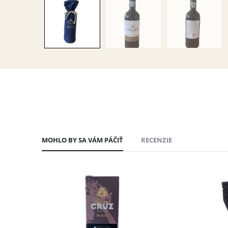
MOHLO BY SA VÁM PÁČIŤ
RECENZIE