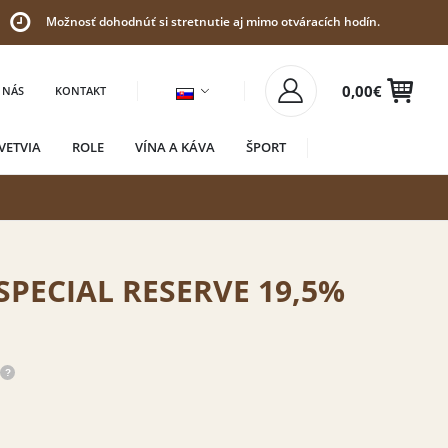
Možnosť dohodnúť si stretnutie aj mimo otváracích hodín.
0,00
€
 NÁS
KONTAKT
VETVIA
ROLE
VÍNA A KÁVA
ŠPORT
SPECIAL RESERVE 19,5%