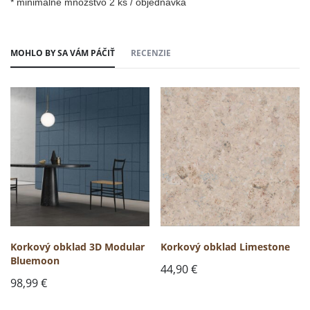
* minimálne množstvo 2 ks / objednávka
MOHLO BY SA VÁM PÁČIŤ
RECENZIE
Korkový obklad 3D Modular
Korkový obklad Limestone
Bluemoon
44,90
€
98,99
€