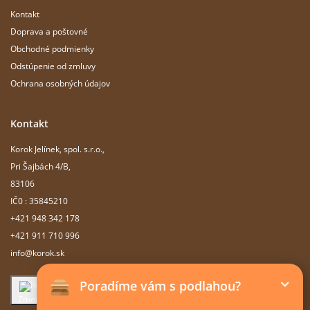
Kontakt
Doprava a poštovné
Obchodné podmienky
Odstúpenie od zmluvy
Ochrana osobných údajov
Kontakt
Korok Jelínek, spol. s.r.o.,
Pri Šajbách 4/B,
83106
IČ0 : 35845210
+421 948 342 178
+421 911 710 996
info@korok.sk
Poradíme vám s podlahou?
Zmeniť nastavenie cookie