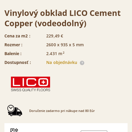
Vinylový obklad LICO Cement
Copper (vodeodolný)
Cena za m2 :
229,49
€
Rozmer :
2600 x 935 x 5 mm
2
Balenie :
2.431
m
Dostupnosť :
Na objednávku
Doručenie zadarmo pri nákupe nad 80 Eúr