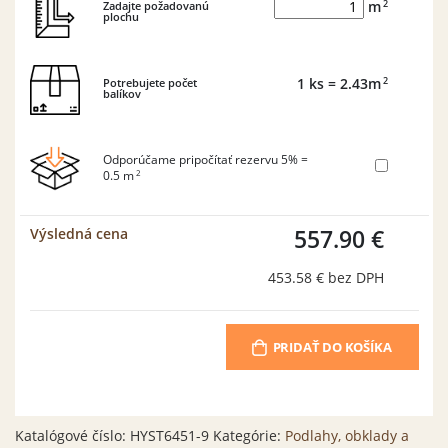
2
Zadajte požadovanú
m
plochu
2
Potrebujete počet
1
ks
= 2.43
m
balíkov
Odporúčame pripočítať rezervu 5% =
2
0.5
m
557.90 €
Výsledná cena
453.58 €
bez DPH
PRIDAŤ DO KOŠÍKA
Katalógové číslo:
HYST6451-9
Kategórie:
Podlahy, obklady a