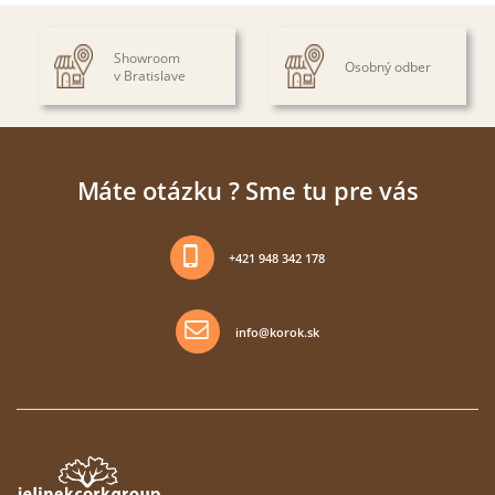
Showroom
Osobný odber
v Bratislave
Máte otázku ? Sme tu pre vás
+421 948 342 178
info@korok.sk