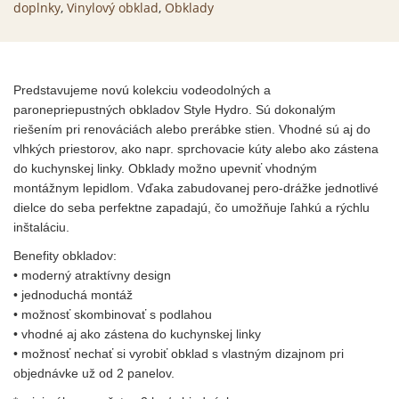
doplnky
,
Vinylový obklad
,
Obklady
Predstavujeme novú kolekciu vodeodolných a
paronepriepustných obkladov Style Hydro. Sú dokonalým
riešením pri renováciách alebo prerábke stien. Vhodné sú aj do
vlhkých priestorov, ako napr. sprchovacie kúty alebo ako zástena
do kuchynskej linky. Obklady možno upevniť vhodným
montážnym lepidlom. Vďaka zabudovanej pero-drážke jednotlivé
dielce do seba perfektne zapadajú, čo umožňuje ľahkú a rýchlu
inštaláciu.
Benefity obkladov:
• moderný atraktívny design
• jednoduchá montáž
• možnosť skombinovať s podlahou
• vhodné aj ako zástena do kuchynskej linky
• možnosť nechať si vyrobiť obklad s vlastným dizajnom pri
objednávke už od 2 panelov.