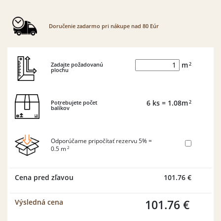
Doručenie zadarmo pri nákupe nad 80 Eúr
2
Zadajte požadovanú
m
plochu
2
Potrebujete počet
6
ks
= 1.08
m
balíkov
Odporúčame pripočítať rezervu 5% =
2
0.5
m
Cena pred zľavou
101.76 €
101.76 €
Výsledná cena