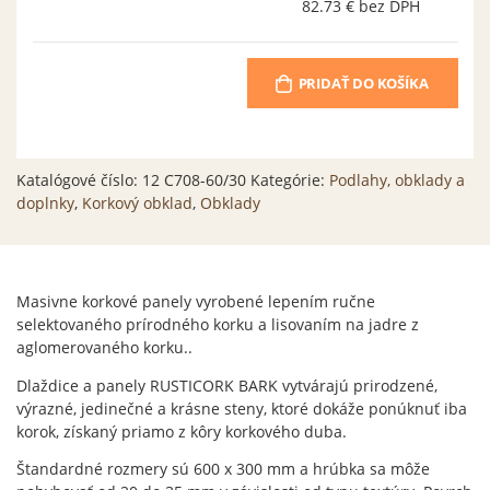
82.73 €
bez DPH
PRIDAŤ DO KOŠÍKA
Katalógové číslo:
12 C708-60/30
Kategórie:
Podlahy, obklady a
doplnky
,
Korkový obklad
,
Obklady
Masivne korkové panely vyrobené lepením ručne
selektovaného prírodného korku a lisovaním na jadre z
aglomerovaného korku..
Dlaždice a panely RUSTICORK BARK vytvárajú prirodzené,
výrazné, jedinečné a krásne steny, ktoré dokáže ponúknuť iba
korok, získaný priamo z kôry korkového duba.
Štandardné rozmery sú 600 x 300 mm a hrúbka sa môže