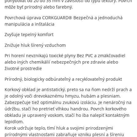
pohybovať od 20 do 35 mm v závislosti od typu textúry.
Povrch
môže byť prírodný alebo farebný.
Povrchová úprava CORKGUARD® Bezpečná a jednoduchá
manipulácia a inštalácia
Zvyšuje tepelný komfort
Znižuje hluk šírený vzduchom
Pri horení nevznikajú toxické plyny Bez PVC a zmäkčovadiel
alebo iných chemikálií nebezpečných pre zdravie alebo
životné prostredie
Prírodný, biologicky odbúrateľný a recyklovateľný produkt
Korkový obklad je antistatický, preto sa na ňom nedrží prach a
je odolný voči drevokaznému hmyzu, hubám a plesniam.
Zabezpečuje tiež optimálnu zvukovú izoláciu. Je nenáročný na
údržbu, stačí ho pretrieť vlhkou handrou. Povrch korkového
obkladu je upravený voskom, stačí ho iba nalepiť kontaktným
lepidlom.
Korok udržuje teplo, tlmí hluk a svojimi prirodzenými
prírodnými vlastnosťami zabraňuje vzniku plesní a šíreniu