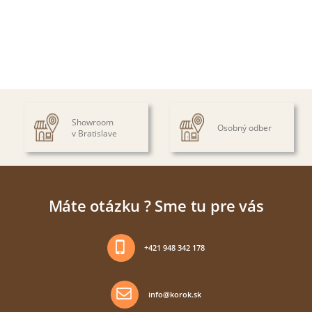
Showroom
Osobný odber
v Bratislave
Máte otázku ? Sme tu pre vás
+421 948 342 178
info@korok.sk