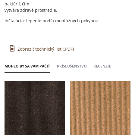
baktérií, čím
vytvára zdravé prostredie.
Inštalácia: lepenie podľa montážnych pokynov.
Zobraziť technický list (.PDF)
MOHLO BY SA VÁM PÁČIŤ
PRÍSLUŠENSTVO
RECENZIE