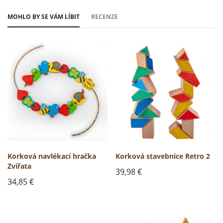
MOHLO BY SE VÁM LÍBIT
RECENZE
Korková navlékací hračka
Korková stavebnice Retro 2
Zvířata
39,98
€
34,85
€