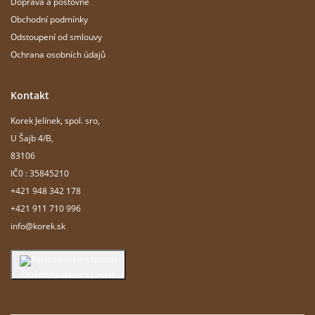
Doprava a poštovné
Obchodní podmínky
Odstoupení od smlouvy
Ochrana osobních údajů
Kontakt
Korek Jelínek, spol. sro,
U Šajb 4/B,
83106
IČ0 : 35845210
+421 948 342 178
+421 911 710 996
info@korek.sk
Změnit nastavení cookie