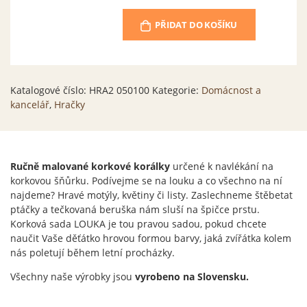
PŘIDAT DO KOŠÍKU
Katalogové číslo:
HRA2 050100
Kategorie:
Domácnost a
kancelář
,
Hračky
Ručně malované korkové korálky
určené k navlékání na
korkovou šňůrku. Podívejme se na louku a co všechno na ní
najdeme? Hravé motýly, květiny či listy. Zaslechneme štěbetat
ptáčky a tečkovaná beruška nám sluší na špičce prstu.
Korková sada LOUKA je tou pravou sadou, pokud chcete
naučit Vaše děťátko hrovou formou barvy, jaká zvířátka kolem
nás poletují během letní procházky.
Všechny naše výrobky jsou
vyrobeno na Slovensku.