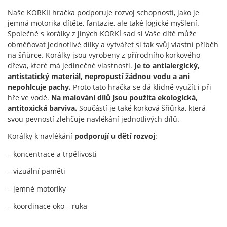
Naše KORKII hračka podporuje rozvoj schopností, jako je
jemná motorika dítěte, fantazie, ale také logické myšlení.
Společně s korálky z jiných KORKÍ sad si Vaše dítě může
obměňovat jednotlivé dílky a vytvářet si tak svůj vlastní příběh
na šňůrce. Korálky jsou vyrobeny z přírodního korkového
dřeva, které má jedinečné vlastnosti.
Je to antialergický,
antistatický materiál, nepropustí žádnou vodu a ani
nepohlcuje pachy.
Proto tato hračka se dá klidně využít i při
hře ve vodě.
Na malování dílů jsou použita ekologická,
antitoxická barviva.
Součástí je také korková šňůrka, která
svou pevností zlehčuje navlékání jednotlivých dílů.
Korálky k navlékání
podporují u dětí rozvoj
:
– koncentrace a trpělivosti
– vizuální paměti
– jemné motoriky
– koordinace oko – ruka