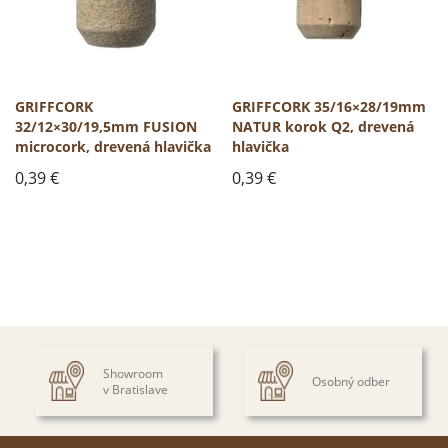
GRIFFCORK
GRIFFCORK 35/16×28/19mm
32/12×30/19,5mm FUSION
NATUR korok Q2, drevená
microcork, drevená hlavička
hlavička
0,39
€
0,39
€
Showroom
Osobný odber
v Bratislave