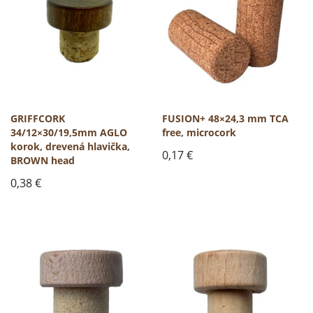
GRIFFCORK
FUSION+ 48×24,3 mm TCA
34/12×30/19,5mm AGLO
free, microcork
korok, drevená hlavička,
0,17
€
BROWN head
0,38
€