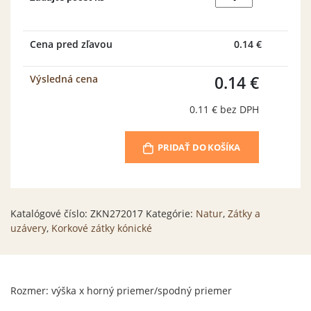
Korková
zátka
kónická
27x20/17mm
Cena pred zľavou
0.14 €
NATUR
0.14 €
Výsledná cena
0.11 €
bez DPH
PRIDAŤ DO KOŠÍKA
Katalógové číslo:
ZKN272017
Kategórie:
Natur
,
Zátky a
uzávery
,
Korkové zátky kónické
Rozmer: výška x horný priemer/spodný priemer