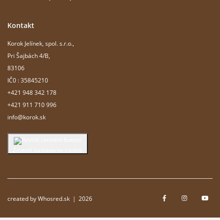
Kontakt
Korok Jelínek, spol. s.r.o.,
Pri Šajbách 4/B,
83106
IČ0 : 35845210
+421 948 342 178
+421 911 710 996
info@korok.sk
Zmeniť nastavenie cookie
created by Whosred.sk ｜ 2026