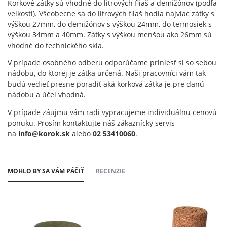
Korkové zátky sú vhodné do litrových fliaš a demižónov (podľa
veľkosti). Všeobecne sa do litrových fliaš hodia najviac zátky s
výškou 27mm, do demižónov s výškou 24mm, do termosiek s
výškou 34mm a 40mm. Zátky s výškou menšou ako 26mm sú
vhodné do technického skla.
V prípade osobného odberu odporúčame priniesť si so sebou
nádobu, do ktorej je zátka určená. Naši pracovníci vám tak
budú vedieť presne poradiť aká korková zátka je pre danú
nádobu a účel vhodná.
V prípade záujmu vám radi vypracujeme individuálnu cenovú
ponuku. Prosím kontaktujte náš zákaznícky servis
na
info@korok.sk
alebo
02 53410060
.
MOHLO BY SA VÁM PÁČIŤ
RECENZIE