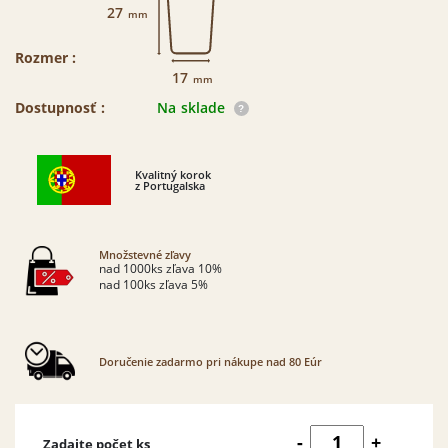
27
mm
Rozmer :
17
mm
Dostupnosť :
Na sklade
Kvalitný korok
z Portugalska
Množstevné zľavy
nad 1000ks zľava 10%
nad 100ks zľava 5%
Doručenie zadarmo pri nákupe nad 80 Eúr
množstvo
-
+
Zadajte počet ks