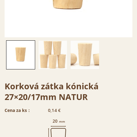
Korková zátka kónická
27×20/17mm NATUR
Cena za ks :
0,14
€
20
mm