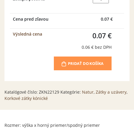
Korková
zátka
kónická
22x12/9mm
Cena pred zľavou
0.07 €
NATUR
0.07 €
Výsledná cena
0.06 €
bez DPH
PRIDAŤ DO KOŠÍKA
Katalógové číslo:
ZKN22129
Kategórie:
Natur
,
Zátky a uzávery
,
Korkové zátky kónické
Rozmer: výška x horný priemer/spodný priemer