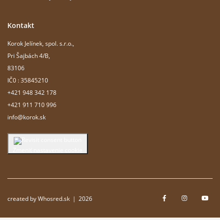
Kontakt
Korok Jelínek, spol. s.r.o.,
Pri Šajbách 4/B,
83106
IČ0 : 35845210
+421 948 342 178
+421 911 710 996
info@korok.sk
Zmeniť nastavenie cookie
created by Whosred.sk ｜ 2026