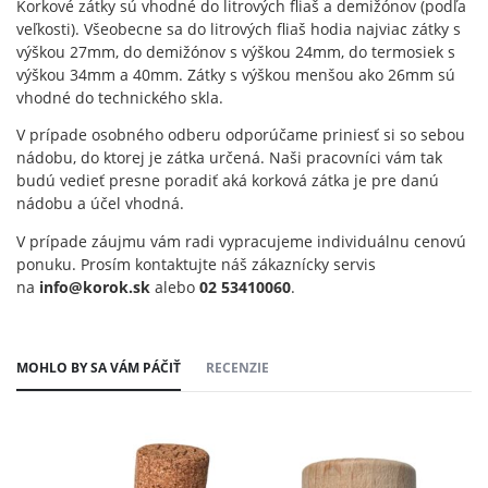
Korkové zátky sú vhodné do litrových fliaš a demižónov (podľa
veľkosti). Všeobecne sa do litrových fliaš hodia najviac zátky s
výškou 27mm, do demižónov s výškou 24mm, do termosiek s
výškou 34mm a 40mm. Zátky s výškou menšou ako 26mm sú
vhodné do technického skla.
V prípade osobného odberu odporúčame priniesť si so sebou
nádobu, do ktorej je zátka určená. Naši pracovníci vám tak
budú vedieť presne poradiť aká korková zátka je pre danú
nádobu a účel vhodná.
V prípade záujmu vám radi vypracujeme individuálnu cenovú
ponuku. Prosím kontaktujte náš zákaznícky servis
na
info@korok.sk
alebo
02 53410060
.
MOHLO BY SA VÁM PÁČIŤ
RECENZIE