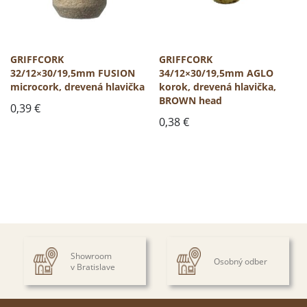
GRIFFCORK
GRIFFCORK
32/12×30/19,5mm FUSION
34/12×30/19,5mm AGLO
microcork, drevená hlavička
korok, drevená hlavička,
BROWN head
0,39
€
0,38
€
Showroom
Osobný odber
v Bratislave