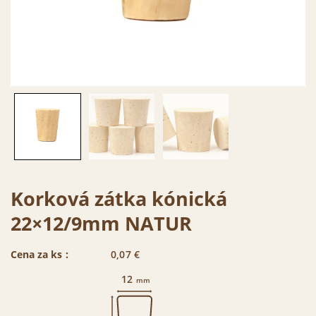
Korková zátka kónická
22×12/9mm NATUR
Cena za ks :
0,07
€
12
mm