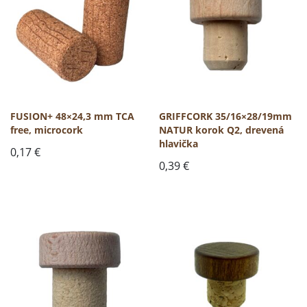
FUSION+ 48×24,3 mm TCA
GRIFFCORK 35/16×28/19mm
free, microcork
NATUR korok Q2, drevená
hlavička
0,17
€
0,39
€