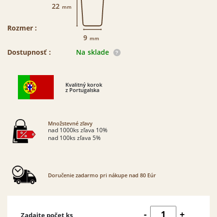
22
mm
Rozmer :
9
mm
Dostupnosť :
Na sklade
Kvalitný korok
z Portugalska
Množstevné zľavy
nad 1000ks zľava 10%
nad 100ks zľava 5%
Doručenie zadarmo pri nákupe nad 80 Eúr
množstvo
-
+
Zadajte počet ks