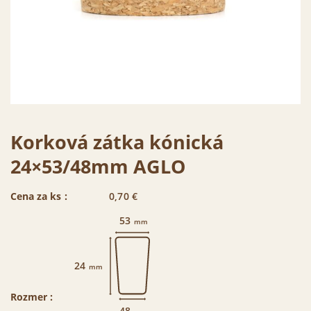
Korková zátka kónická
24×53/48mm AGLO
Cena za ks :
0,70
€
53
mm
24
mm
Rozmer :
48