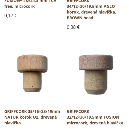
FUSION+ 48×24,3 mm TCA
GRIFFCORK
free, microcork
34/12×30/19,5mm AGLO
korok, drevená hlavička,
0,17
€
BROWN head
0,38
€
GRIFFCORK 35/16×28/19mm
GRIFFCORK
NATUR korok Q2, drevená
32/12×30/19,5mm FUSION
hlavička
microcork, drevená hlavička