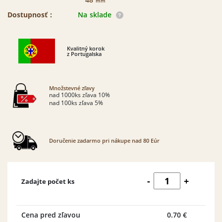
mm
Dostupnosť :
Na sklade
Kvalitný korok
z Portugalska
Množstevné zľavy
nad 1000ks zľava 10%
nad 100ks zľava 5%
Doručenie zadarmo pri nákupe nad 80 Eúr
množstvo
-
+
Zadajte počet ks
Korková
zátka
kónická
24x53/48mm
Cena pred zľavou
0.70 €
AGLO