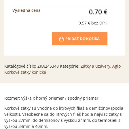
0.70 €
Výsledná cena
0.57 €
bez DPH
PRIDAŤ DO KOŠÍKA
Katalógové číslo:
ZKA245348
Kategórie:
Zátky a uzávery
,
Aglo
,
Korkové zátky kónické
Rozmer: výška x horný priemer / spodný priemer
Korkové zátky sú vhodné do litrových fliaš a demižónov (podľa
veľkosti). Všeobecne sa do litrových fliaš hodia najviac zátky s
výškou 27mm, do demižónov s výškou 24mm, do termosiek s
výškou 34mm a 40mm.