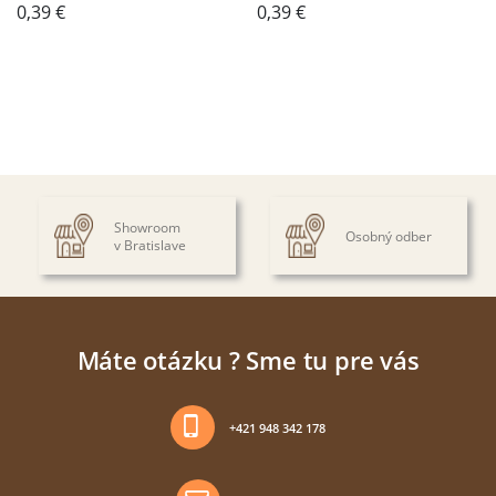
0,39
€
0,39
€
Showroom
Osobný odber
v Bratislave
Máte otázku ? Sme tu pre vás
+421 948 342 178