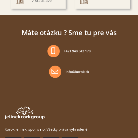
v Bratislave
Máte otázku ? Sme tu pre vás
+421 948 342 178
info@korok.sk
Korok Jelínek, spol. s r.o. Všetky práva vyhradené