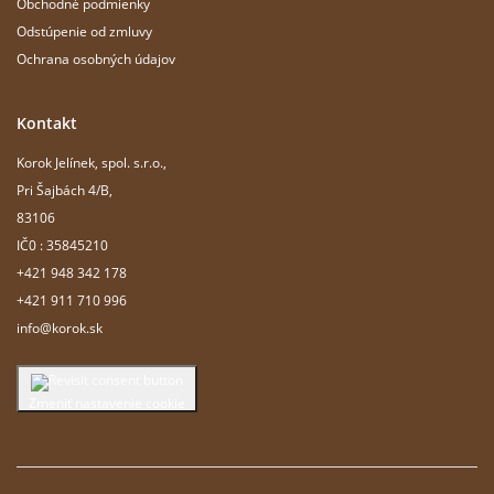
Obchodné podmienky
Odstúpenie od zmluvy
Ochrana osobných údajov
Kontakt
Korok Jelínek, spol. s.r.o.,
Pri Šajbách 4/B,
83106
IČ0 : 35845210
+421 948 342 178
+421 911 710 996
info@korok.sk
Zmeniť nastavenie cookie