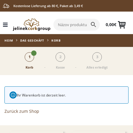
Kostenlose Lieferung ab 80 €, Paket ab 3,49 €
0,00
€
HEIM
DAS GESCHÄFT
KORB
1
2
3
-
-
Korb
Kasse
Alles erledigt
Ihr Warenkorb ist derzeit leer.
Zurück zum Shop