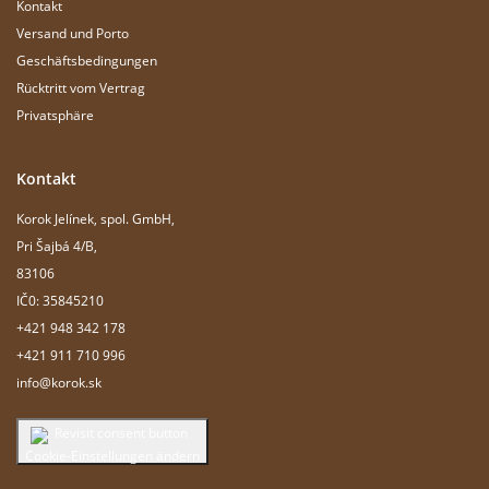
Kontakt
Versand und Porto
Geschäftsbedingungen
Rücktritt vom Vertrag
Privatsphäre
Kontakt
Korok Jelínek, spol. GmbH,
Pri Šajbá 4/B,
83106
IČ0: 35845210
+421 948 342 178
+421 911 710 996
info@korok.sk
Cookie-Einstellungen ändern