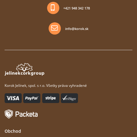
+421 948 342 178
info@korok.sk
Korok Jelínek, spol. s r.o. Všetky práva vyhradené
Obchod